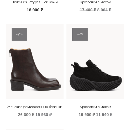
Челси из натуральной кожи
Кроссовки с мехом
Первоначальна
Текущая
18 900
₽
17 400
₽
8 004
₽
цена
цена:
составляла
8
17
004 ₽.
400 ₽.
40%
40%
Женские демисезонные ботинки
Кроссовки с мехом
Первоначальная
Текущая
Первоначальна
Текущая
26 600
₽
15 960
₽
19 900
₽
11 940
₽
цена
цена:
цена
цена:
составляла
15
составляла
11