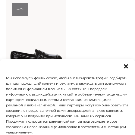
26
960 ₽.
19
940 ₽.
600 ₽.
900 ₽.
40%
Мы используем файлы cookie, чтобы анализировать трафик, подбирать
для вас подходящий контент и рекламу, а также дать вам возможность
Лоферы
делиться информацией в социальных сетях. Мы передаем
Первоначальная
Текущая
18 600
₽
11 160
₽
информацию о ваших действиях на сайте в обезличенном виде нашим
цена
цена:
партнерам: социальным сетям и компаниям, занимающимся
составляла
11
рекламой и веб-аналитикой. Наши партнеры могут комбинировать эти
18
160 ₽.
сведения с предоставленной вами информацией, а также данными,
которые они получили при использовании вами их сервисов.
600 ₽.
Продолжая пользоваться данным сайтом, вы подтверждаете свое
согласие на использование файлов cookie в соответствии с настоящим
уведомлением.