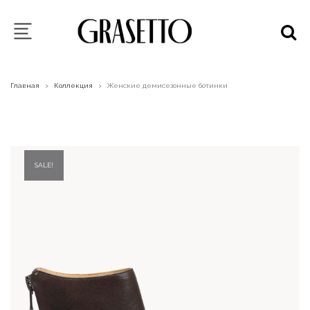
Главная
Коллекция
Женские демисезонные ботинки
>
>
SALE!