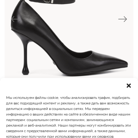
Мы используем файлы cookie, чтобы анализировать трафик, подбирать
Туфли лодочки
для вас подходящий контент и рекламу, а также дать вам возможность
делиться информацией в социальных сетях. Мы передаем
Первоначальная
Текущая
15 600
₽
10 140
₽
информацию о ваших действиях на сайте в обезличенном виде нашим
цена
цена:
партнерам: социальным сетям и компаниям, занимающимся
составляла
10
рекламой и веб-аналитикой. Наши партнеры могут комбинировать эти
15
140 ₽.
сведения с предоставленной вами информацией, а также данными,
600 ₽.
которые они получили при использовании вами их сервисов.