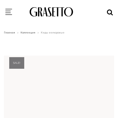
Главная
Коллекция
Кеды велюровые
>
>
SALE!