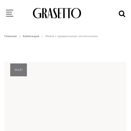
Главная
Коллекция
Мюли с прозрачными элементами
>
>
SALE!