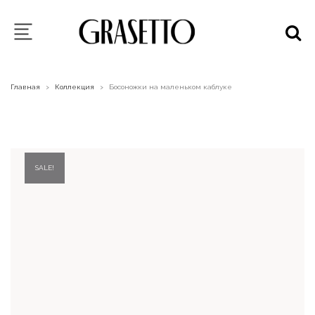
Главная
Коллекция
Босоножки на маленьком каблуке
>
>
SALE!