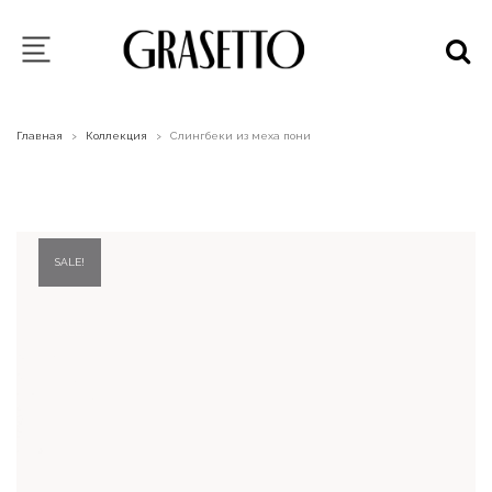
Главная
Коллекция
Слингбеки из меха пони
>
>
SALE!