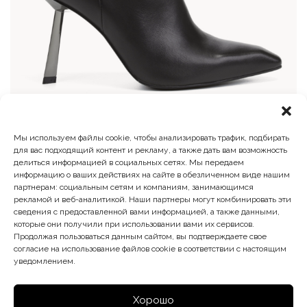
Мы используем файлы cookie, чтобы анализировать трафик, подбирать
Ботильоны
для вас подходящий контент и рекламу, а также дать вам возможность
делиться информацией в социальных сетях. Мы передаем
Первоначальная
Текущая
20 900
₽
11 495
₽
информацию о ваших действиях на сайте в обезличенном виде нашим
цена
цена:
партнерам: социальным сетям и компаниям, занимающимся
составляла
11
рекламой и веб-аналитикой. Наши партнеры могут комбинировать эти
20
495 ₽.
сведения с предоставленной вами информацией, а также данными,
900 ₽.
которые они получили при использовании вами их сервисов.
Продолжая пользоваться данным сайтом, вы подтверждаете свое
согласие на использование файлов cookie в соответствии с настоящим
уведомлением.
Хорошо