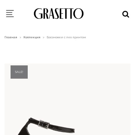
Главная
Коллекция
Босоножки с лео принтом
>
>
SALE!