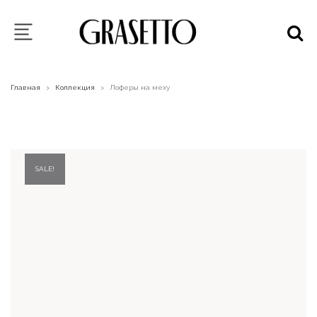
Главная
Коллекция
Лоферы на меху
>
>
SALE!