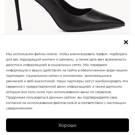
Мы используем файлы cookie, чтобы анализировать трафик, подбирать
Туфли лодочки
для вас подходящий контент и рекламу, а также дать вам возможность
делиться информацией в социальных сетях. Мы передаем
Первоначальная
Текущая
14 900
₽
8 940
₽
информацию о ваших действиях на сайте в обезличенном виде нашим
цена
цена:
партнерам: социальным сетям и компаниям, занимающимся
составляла
8
рекламой и веб-аналитикой. Наши партнеры могут комбинировать эти
14
940 ₽.
сведения с предоставленной вами информацией, а также данными,
900 ₽.
которые они получили при использовании вами их сервисов.
Продолжая пользоваться данным сайтом, вы подтверждаете свое
согласие на использование файлов cookie в соответствии с настоящим
уведомлением.
Хорошо