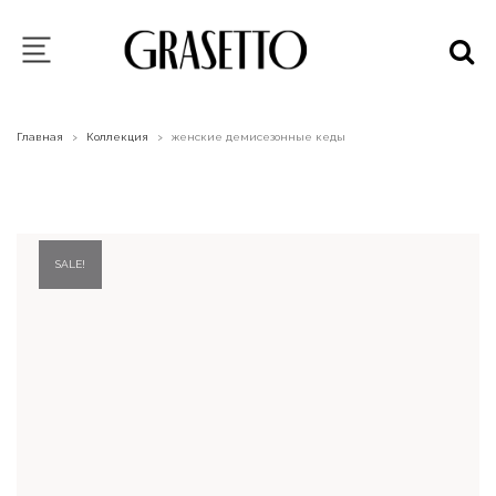
Главная
Коллекция
женские демисезонные кеды
>
>
SALE!