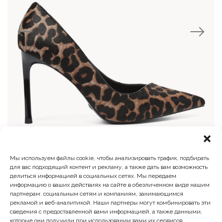
Мы используем файлы cookie, чтобы анализировать трафик, подбирать
Туфли лодочки
для вас подходящий контент и рекламу, а также дать вам возможность
делиться информацией в социальных сетях. Мы передаем
Первоначальная
Текущая
14 900
₽
11 324
₽
информацию о ваших действиях на сайте в обезличенном виде нашим
цена
цена:
партнерам: социальным сетям и компаниям, занимающимся
составляла
11
рекламой и веб-аналитикой. Наши партнеры могут комбинировать эти
14
324 ₽.
сведения с предоставленной вами информацией, а также данными,
900 ₽.
которые они получили при использовании вами их сервисов.