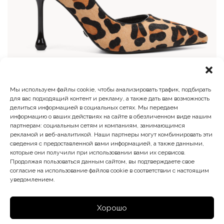
Мы используем файлы cookie, чтобы анализировать трафик, подбирать
Туфли женские
для вас подходящий контент и рекламу, а также дать вам возможность
делиться информацией в социальных сетях. Мы передаем
Первоначальная
Текущая
14 900
₽
8 940
₽
информацию о ваших действиях на сайте в обезличенном виде нашим
цена
цена:
партнерам: социальным сетям и компаниям, занимающимся
составляла
8
рекламой и веб-аналитикой. Наши партнеры могут комбинировать эти
14
940 ₽.
сведения с предоставленной вами информацией, а также данными,
900 ₽.
которые они получили при использовании вами их сервисов.
Продолжая пользоваться данным сайтом, вы подтверждаете свое
согласие на использование файлов cookie в соответствии с настоящим
уведомлением.
Хорошо