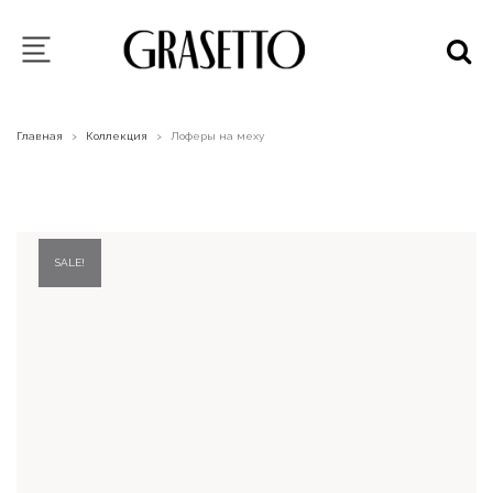
Главная
Коллекция
Лоферы на меху
>
>
SALE!