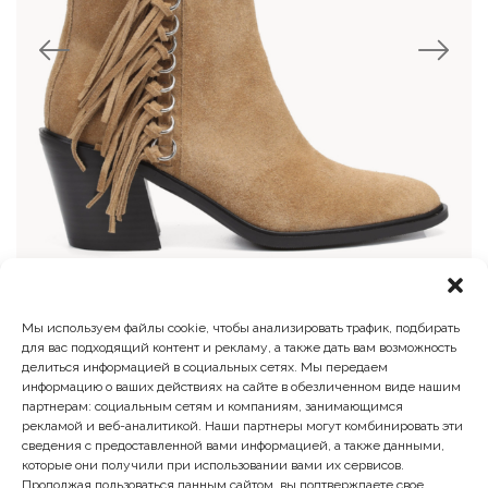
Мы используем файлы cookie, чтобы анализировать трафик, подбирать
Казаки
для вас подходящий контент и рекламу, а также дать вам возможность
делиться информацией в социальных сетях. Мы передаем
Первоначальная
Текущая
22 900
₽
13 740
₽
информацию о ваших действиях на сайте в обезличенном виде нашим
цена
цена:
партнерам: социальным сетям и компаниям, занимающимся
составляла
13
рекламой и веб-аналитикой. Наши партнеры могут комбинировать эти
22
740 ₽.
сведения с предоставленной вами информацией, а также данными,
900 ₽.
которые они получили при использовании вами их сервисов.
Продолжая пользоваться данным сайтом, вы подтверждаете свое