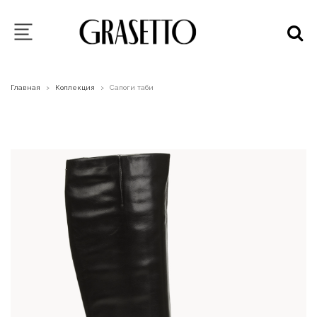
Главная
Коллекция
Сапоги таби
>
>