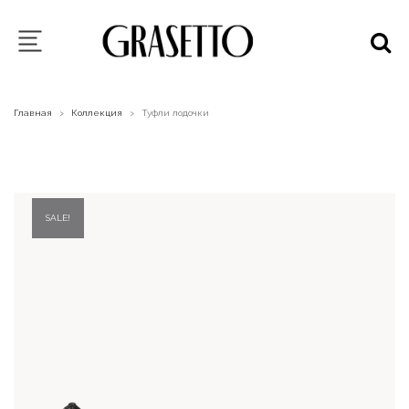
Главная
Коллекция
Туфли лодочки
>
>
SALE!