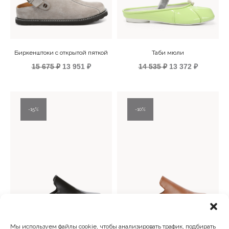
Биркенштоки с открытой пяткой
Таби мюли
Первоначальная
Текущая
Первоначальна
Текущая
15 675
₽
13 951
₽
14 535
₽
13 372
₽
цена
цена:
цена
цена:
составляла
13
составляла
13
15
951 ₽.
14
372 ₽.
675 ₽.
535 ₽.
15%
10%
Мы используем файлы cookie, чтобы анализировать трафик, подбирать